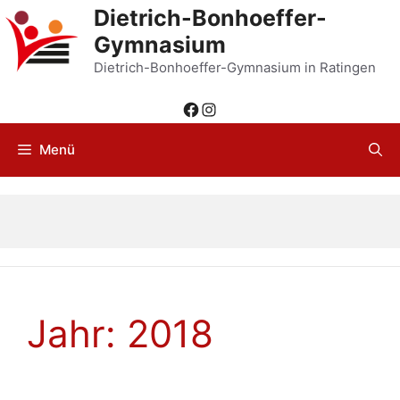
Zum
Dietrich-Bonhoeffer-
Inhalt
Gymnasium
springen
Dietrich-Bonhoeffer-Gymnasium in Ratingen
Facebook
Instagram
Menü
Jahr:
2018