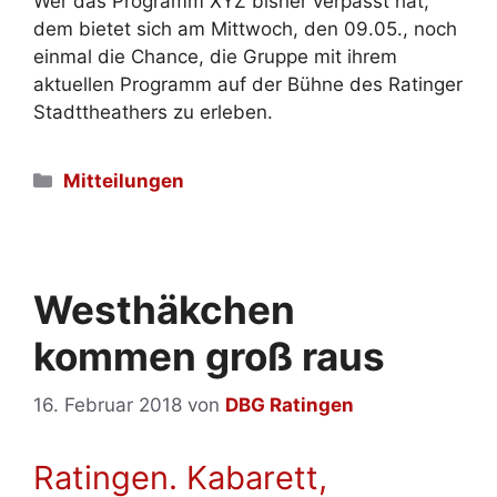
Wer das Programm XYZ bisher verpasst hat,
dem bietet sich am Mittwoch, den 09.05., noch
einmal die Chance, die Gruppe mit ihrem
aktuellen Programm auf der Bühne des Ratinger
Stadttheathers zu erleben.
Kategorien
Mitteilungen
Westhäkchen
kommen groß raus
16. Februar 2018
von
DBG Ratingen
Ratingen. Kabarett,