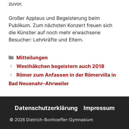
zuvor.
Großer Applaus und Begeisterung beim
Publikum. Zum nächsten Konzert freuen sich
die Künstler auf noch mehr erwachsene
Besucher: Lehrkräfte und Eltern.
Kategorien
Mitteilungen
Westhäkchen begeistern auch 2018
Römer zum Anfassen in der Römervilla in
Bad Neuenahr-Ahrweiler
Datenschutzerklärung
Impressum