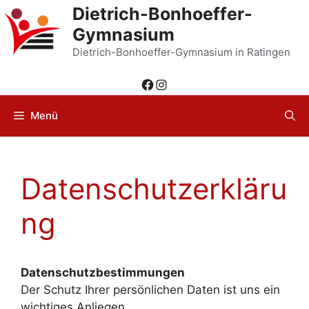
Zum
Dietrich-Bonhoeffer-
Inhalt
Gymnasium
springen
Dietrich-Bonhoeffer-Gymnasium in Ratingen
Facebook
Instagram
Menü
Datenschutzerkläru
ng
Datenschutzbestimmungen
Der Schutz Ihrer persönlichen Daten ist uns ein
wichtiges Anliegen.