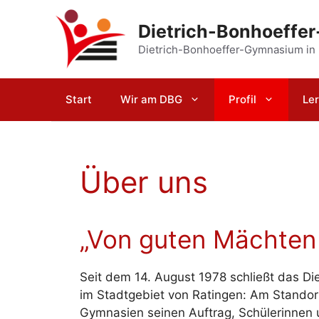
Zum
Inhalt
Dietrich-Bonhoeffe
springen
Dietrich-Bonhoeffer-Gymnasium in
Start
Wir am DBG
Profil
Le
Über uns
„Von guten Mächten
Seit dem 14. August 1978 schließt das D
im Stadtgebiet von Ratingen: Am Standort 
Gymnasien seinen Auftrag, Schülerinnen 