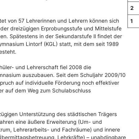
2
tet von 57 Lehrerinnen und Lehrern können sich
1
 der dreizügigen Erprobungsstufe und Mittelstufe
ten. Spätestens in der Sekundarstufe II findet der
ymnasium Lintorf (KGL) statt, mit dem seit 1989
esteht.
üler- und Lehrerschaft fiel 2008 die
nasium auszubauen. Seit dem Schuljahr 2009/10
ruch auf individuelle Förderung noch effektiver
er auf dem Weg zum Schulabschluss
zügigen Unterstützung des städtischen Trägers
 Jahren eine äußere Erweiterung (Um- und
rum, Lehrerarbeits- und Fachräume) und innere
Übermittagsbetreuung, Lehrkräfte) – unabdingbare