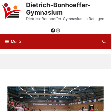
Zum
Dietrich-Bonhoeffer-
Inhalt
Gymnasium
springen
Dietrich-Bonhoeffer-Gymnasium in Ratingen
Facebook
Instagram
Menü