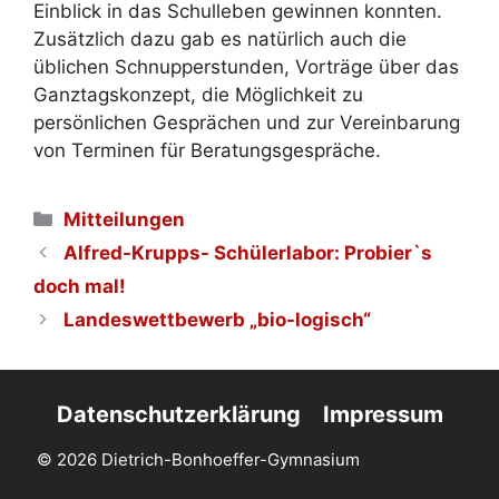
Einblick in das Schulleben gewinnen konnten.
Zusätzlich dazu gab es natürlich auch die
üblichen Schnupperstunden, Vorträge über das
Ganztagskonzept, die Möglichkeit zu
persönlichen Gesprächen und zur Vereinbarung
von Terminen für Beratungsgespräche.
Kategorien
Mitteilungen
Alfred-Krupps- Schülerlabor: Probier`s
doch mal!
Landeswettbewerb „bio-logisch“
Datenschutzerklärung
Impressum