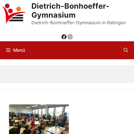
Zum
Dietrich-Bonhoeffer-
Inhalt
Gymnasium
springen
Dietrich-Bonhoeffer-Gymnasium in Ratingen
Facebook
Instagram
Menü