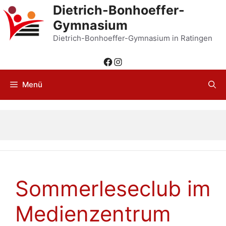
Zum
Dietrich-Bonhoeffer-
Inhalt
Gymnasium
springen
Dietrich-Bonhoeffer-Gymnasium in Ratingen
Facebook
Instagram
Menü
Sommerleseclub im
Medienzentrum