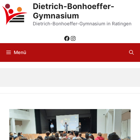
Zum
Dietrich-Bonhoeffer-
Inhalt
Gymnasium
springen
Dietrich-Bonhoeffer-Gymnasium in Ratingen
Facebook
Instagram
Menü