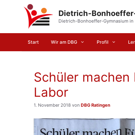
Zum
Inhalt
Dietrich-Bonhoeffe
springen
Dietrich-Bonhoeffer-Gymnasium in
Start
Wir am DBG
Profil
Le
Schüler machen 
Labor
1. November 2018
von
DBG Ratingen