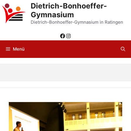
Zum
Dietrich-Bonhoeffer-
Inhalt
Gymnasium
springen
Dietrich-Bonhoeffer-Gymnasium in Ratingen
Facebook
Instagram
Menü