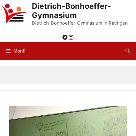
Zum
Dietrich-Bonhoeffer-
Inhalt
Gymnasium
springen
Dietrich-Bonhoeffer-Gymnasium in Ratingen
Facebook
Instagram
Menü