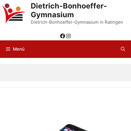
Zum
Dietrich-Bonhoeffer-
Inhalt
Gymnasium
springen
Dietrich-Bonhoeffer-Gymnasium in Ratingen
Facebook
Instagram
Menü