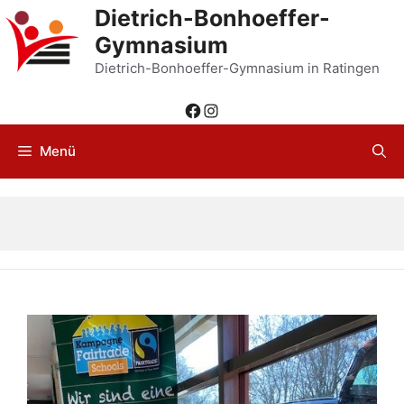
Zum
Dietrich-Bonhoeffer-
Inhalt
Gymnasium
springen
Dietrich-Bonhoeffer-Gymnasium in Ratingen
Facebook
Instagram
Menü