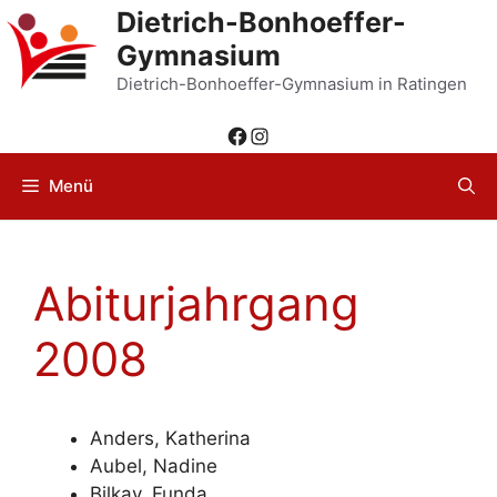
Zum
Dietrich-Bonhoeffer-
Inhalt
Gymnasium
springen
Dietrich-Bonhoeffer-Gymnasium in Ratingen
Facebook
Instagram
Menü
Abiturjahrgang
2008
Anders, Katherina
Aubel, Nadine
Bilkay, Funda