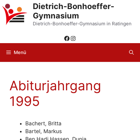
Zum
Dietrich-Bonhoeffer-
Inhalt
Gymnasium
springen
Dietrich-Bonhoeffer-Gymnasium in Ratingen
Facebook
Instagram
Menü
Abiturjahrgang
1995
Bachert, Britta
Bartel, Markus
Ben Hadj Hassen, Dunja