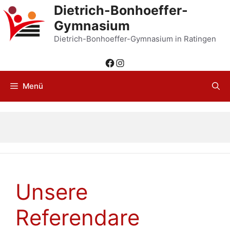
Zum
Dietrich-Bonhoeffer-
Inhalt
Gymnasium
springen
Dietrich-Bonhoeffer-Gymnasium in Ratingen
Facebook
Instagram
Menü
Unsere
Referendare