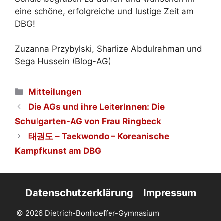
eine schöne, erfolgreiche und lustige Zeit am
DBG!
Zuzanna Przybylski, Sharlize Abdulrahman und
Sega Hussein (Blog-AG)
Kategorien
Mitteilungen
Die AGs und ihre LeiterInnen: Die
Schulgarten-AG von Frau Ringbeck
태권도 – Taekwondo – Koreanische
Kampfkunst am DBG
Datenschutzerklärung
Impressum