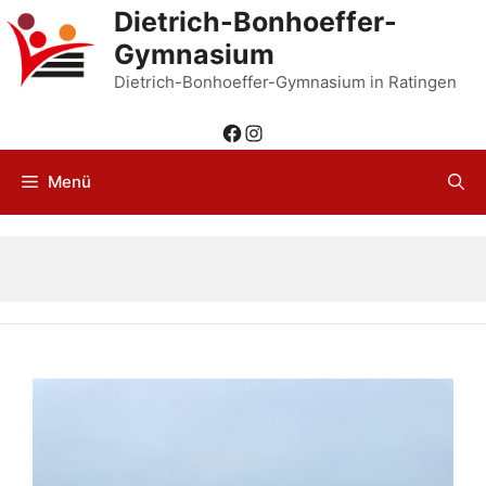
Zum
Dietrich-Bonhoeffer-
Inhalt
Gymnasium
springen
Dietrich-Bonhoeffer-Gymnasium in Ratingen
Facebook
Instagram
Menü