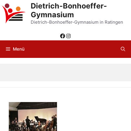
Zum
Dietrich-Bonhoeffer-
Inhalt
Gymnasium
springen
Dietrich-Bonhoeffer-Gymnasium in Ratingen
Facebook
Instagram
Menü