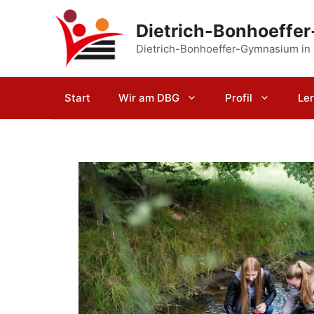
Zum
Inhalt
Dietrich-Bonhoeffe
springen
Dietrich-Bonhoeffer-Gymnasium in
Start
Wir am DBG
Profil
Le