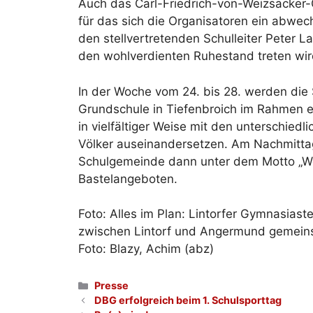
Auch das Carl-Friedrich-von-Weizsäcker-
für das sich die Organisatoren ein abwe
den stellvertretenden Schulleiter Peter La
den wohlverdienten Ruhestand treten wir
In der Woche vom 24. bis 28. werden die
Grundschule in Tiefenbroich im Rahmen ei
in vielfältiger Weise mit den unterschied
Völker auseinandersetzen. Am Nachmittag 
Schulgemeinde dann unter dem Motto „We
Bastelangeboten.
Foto: Alles im Plan: Lintorfer Gymnasi
zwischen Lintorf und Angermund gemein
Foto: Blazy, Achim (abz)
Kategorien
Presse
DBG erfolgreich beim 1. Schulsporttag