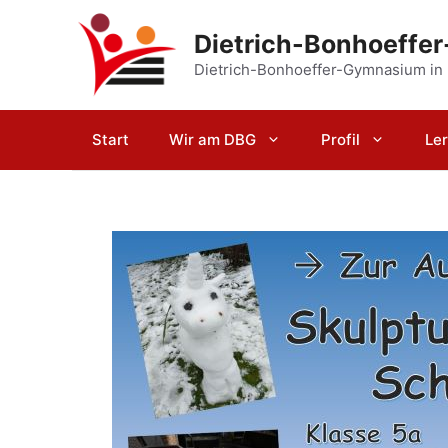
Zum
Inhalt
Dietrich-Bonhoeffe
springen
Dietrich-Bonhoeffer-Gymnasium in
Start
Wir am DBG
Profil
Le