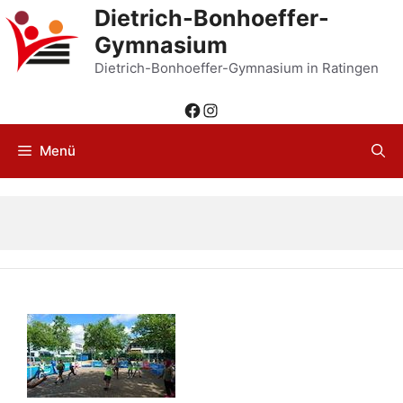
Zum
Dietrich-Bonhoeffer-
Inhalt
Gymnasium
springen
Dietrich-Bonhoeffer-Gymnasium in Ratingen
Facebook
Instagram
Menü