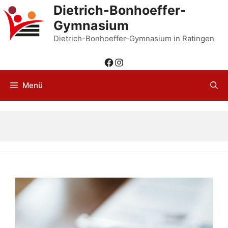
Zum
Dietrich-Bonhoeffer-
Inhalt
Gymnasium
springen
Dietrich-Bonhoeffer-Gymnasium in Ratingen
Facebook
Instagram
Menü