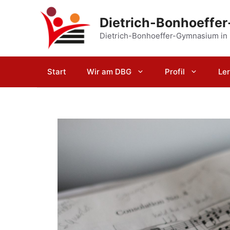
Zum
Inhalt
Dietrich-Bonhoeffe
springen
Dietrich-Bonhoeffer-Gymnasium in
Start
Wir am DBG
Profil
Le