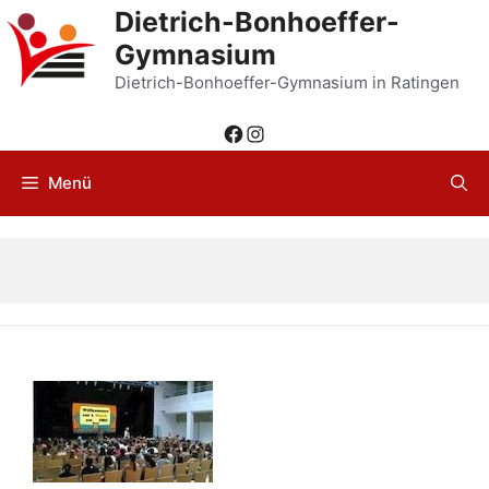
Zum
Dietrich-Bonhoeffer-
Inhalt
Gymnasium
springen
Dietrich-Bonhoeffer-Gymnasium in Ratingen
Facebook
Instagram
Menü