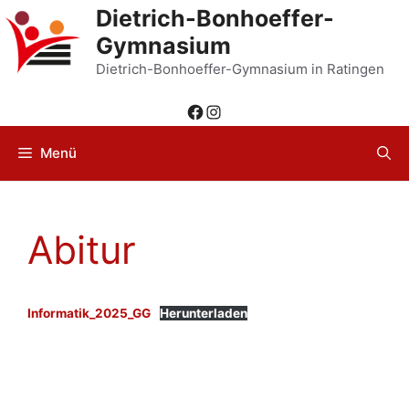
Zum
Dietrich-Bonhoeffer-
Inhalt
Gymnasium
springen
Dietrich-Bonhoeffer-Gymnasium in Ratingen
Facebook
Instagram
Menü
Abitur
Informatik_2025_GG
Herunterladen