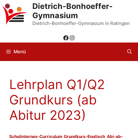
Zum
Dietrich-Bonhoeffer-
Inhalt
Gymnasium
springen
Dietrich-Bonhoeffer-Gymnasium in Ratingen
Facebook
Instagram
Menü
Lehrplan Q1/Q2
Grundkurs (ab
Abitur 2023)
Schulinternes-Curriculum_Grundkurs-Englisch_Abi-ab-