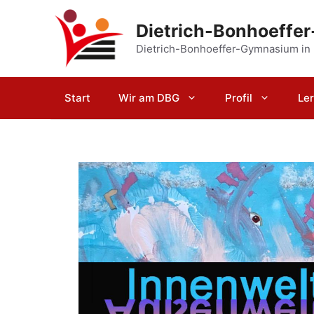
Zum
Inhalt
Dietrich-Bonhoeffe
springen
Dietrich-Bonhoeffer-Gymnasium in
Start
Wir am DBG
Profil
Le