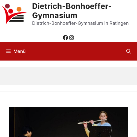
Zum
Dietrich-Bonhoeffer-
Inhalt
Gymnasium
springen
Dietrich-Bonhoeffer-Gymnasium in Ratingen
Facebook
Instagram
Menü