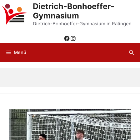
Zum
Dietrich-Bonhoeffer-
Inhalt
Gymnasium
springen
Dietrich-Bonhoeffer-Gymnasium in Ratingen
Facebook
Instagram
Menü