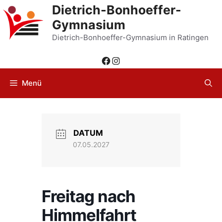
Zum
Dietrich-Bonhoeffer-
Inhalt
Gymnasium
springen
Dietrich-Bonhoeffer-Gymnasium in Ratingen
Facebook
Instagram
Menü
DATUM
07.05.2027
Freitag nach
Himmelfahrt