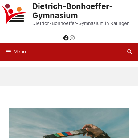
Zum
Dietrich-Bonhoeffer-
Inhalt
Gymnasium
springen
Dietrich-Bonhoeffer-Gymnasium in Ratingen
Facebook
Instagram
Menü