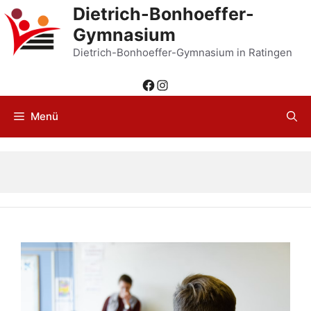
Zum
Dietrich-Bonhoeffer-
Inhalt
Gymnasium
springen
Dietrich-Bonhoeffer-Gymnasium in Ratingen
Facebook
Instagram
Menü